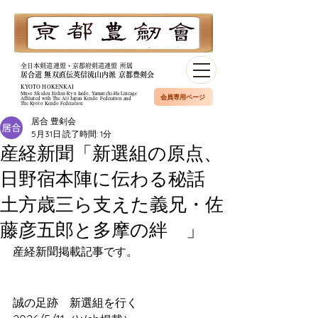
全日本剣道連盟・京都府剣道連盟 所属
居合道 無双直伝英信流山内派 京都豊剣会
KYOTO HOKENKAI
Muso Jikiden Eishin-Ryu Iaido, Yamauchi-Ha Lineage​
会員専用ページ
Affiliated with The All Japan Kendo Federation and
The Kyoto Kendo Federation
居合 豊剣会
5月31日
読了時間: 1分
産経新聞「新選組の原点、
日野宿本陣に伝わる秘話
土方歳三ら支えた義兄・佐
藤彦五郎と多摩の絆 」
産経新聞掲載記事です。
誠の足跡　新選組を行く