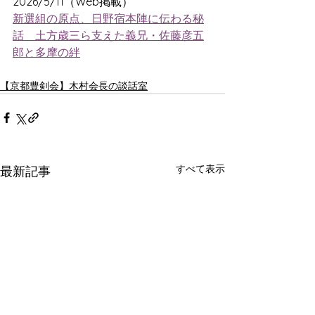
2026/5/11（Web掲載）
新選組の原点、日野宿本陣に伝わる秘
話　土方歳三ら支えた義兄・佐藤彦五
郎と多摩の絆
【京都豊剣会】​木村会長の談話室
すべて表示
最新記事