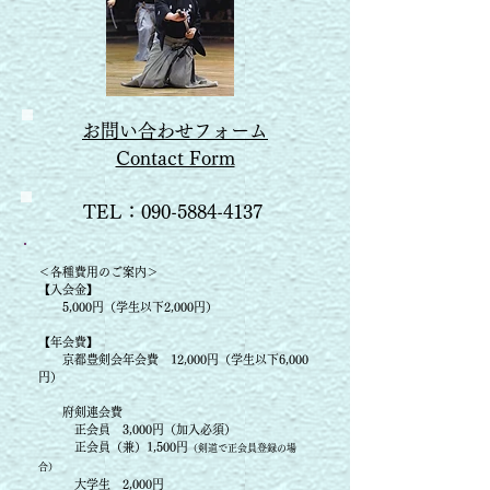
お問い合わせフォーム
​Contact Form
TEL：090
-5884-4137
＜各種費用のご案内＞
【入会金】
5,000円（学生以下2,000円）
【
年会費】
京都豊剣会年会費 12,000円（学生以下6,000
円）
府剣連会費
正会員 3,000円（加入必須）
​ 正会員（兼）1,500円
（剣道で正会員登録の場
合）
大学生 2,000円