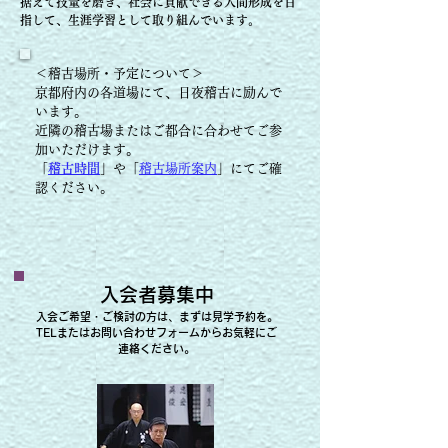
据えて技量を磨き、
社会に貢献できる人間形成を目
指して、生涯学習として取り組んでいます。
＜稽古場所・予定について＞
京都府内の各道場にて、日夜稽古に励んで
います。
近隣の稽古場またはご都合に合わせてご参
加いただけます。
「
稽古時間
」や「
稽古場所案内
」にてご確
認ください。
入会者募集中
​入会ご希望・ご検討の方は、まずは見学予約を。
TELまたはお問い合わせフォームからお気軽にご
連絡ください。