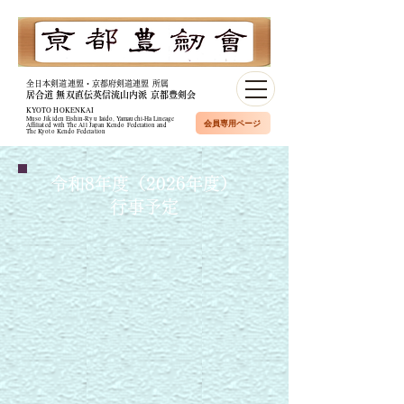
全日本剣道連盟・京都府剣道連盟 所属
居合道 無双直伝英信流山内派 京都豊剣会
KYOTO HOKENKAI
Muso Jikiden Eishin-Ryu Iaido, Yamauchi-Ha Lineage​
会員専用ページ
Affiliated with The All Japan Kendo Federation and
The Kyoto Kendo Federation
令和8年度（2026年度）
行事予定