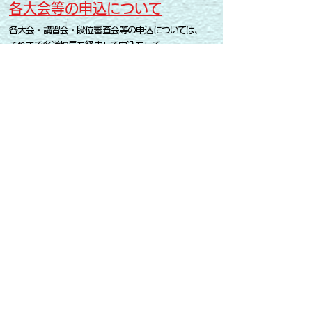
各大会等の申込について
各大会・講習会・段位審査会等の申込については、
これまで各道場長を経由して申込をして
いましたが、今後はより確実性を保つため、下記の
とおりとします​。
・参加希望の申告
大会や講習会・審査会の参加を希望する会員は、
「
会員専用ページ
」より申込を行う。
・参加費用の支払い
参加料等は当会への申込みと同時に、下記の京都
豊剣会口座に振り込み
・参加費振込先
銀行名：京都銀行 西七条支店
口座種別：普通預金 口座番号：3347419
口座名義：豊剣会会計 佐藤廣厚（ホウケンカイカ
イケイ​ サトウヒロアツ）