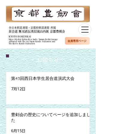
全日本剣道連盟・京都府剣道連盟 所属
居合道 無双直伝英信流山内派 京都豊剣会
KYOTO HOKENKAI
Muso Jikiden Eishin-Ryu Iaido, Yamauchi-Ha Lineage​
会員専用ページ
Affiliated with The All Japan Kendo Federation and
The Kyoto Kendo Federation
​お知らせ
第43回西日本学生居合道演武大会
7月12日
豊剣会の歴史についてページを追加しまし
た
6月15日