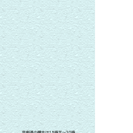
​京剣連の稽古は18時半～20時