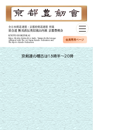
全日本剣道連盟・京都府剣道連盟 所属
居合道 無双直伝英信流山内派 京都豊剣会
KYOTO HOKENKAI
Muso Jikiden Eishin-Ryu Iaido, Yamauchi-Ha Lineage​
会員専用ページ
Affiliated with The All Japan Kendo Federation and
The Kyoto Kendo Federation
​京剣連の稽古は18時半～20時