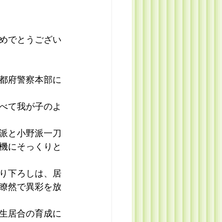
めでとうござい
都府警察本部に
べて我が子のよ
派と小野派一刀
機にそっくりと
り下ろしは、居
瞭然で異彩を放
生居合の育成に