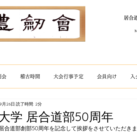
居合
M
剣会
稽古時間
大会行事予定
会員向け
入
9月26日
読了時間: 2分
大学 居合道部50周年
居合道部創部50周年を記念して挨拶をさせていただき
。