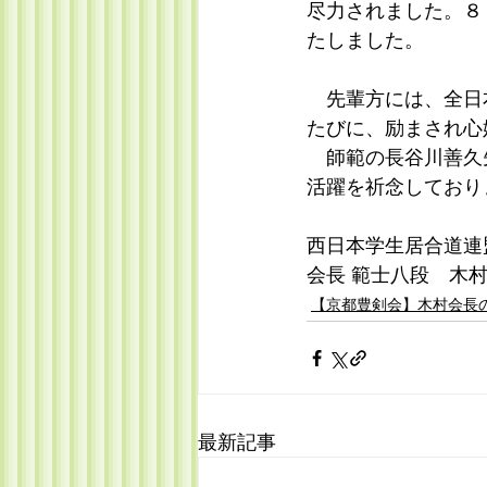
尽力されました。８
たしました。
　先輩方には、全日
たびに、励まされ心
　師範の長谷川善久
活躍を祈念しており
西日本学生居合道連
会長 範士八段　木
【京都豊剣会】​木村会長
最新記事