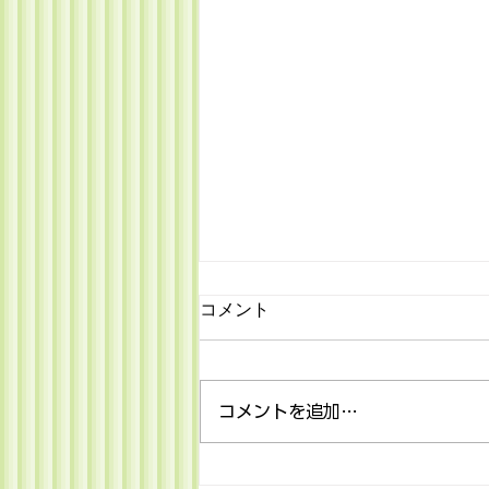
産経新聞掲載「新設不可の米
コメント
統治時代、京都から「鳥居」
を奉納 沖縄県護国神社と本
産経新聞掲載記事です。 産経
土を結んだ慰霊の絆」
WEST | ライフ 2026/6/19（Web
コメントを追加…
掲載） 新設不可の米統治時代、
京都から「鳥居」を奉納 沖縄
県護国神社と本土を結んだ慰霊の