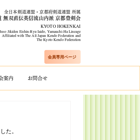
全日本剣道連盟・京都府剣道連盟 所属
道 無双直伝英信流山内派 京都豊剣会
KYOTO HOKENKAI
uso Jikiden Eishin-Ryu Iaido, Yamauchi-Ha Lineage​
Affiliated with The All Japan Kendo Federation and
The Kyoto Kendo Federation
会員専用ページ
会案内
お問合せ
ました。