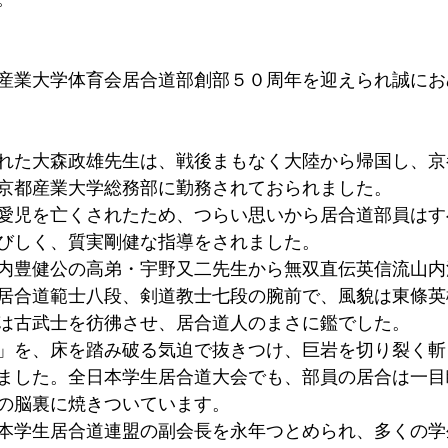
産業大学体育会居合道部創部５０周年を迎えられ誠にお
れた大森政雄先生は、戦後まもなく大陸から帰国し、京
京都産業大学総務部に勤務されておられました。
愛児を亡くされたため、つらい思いから居合道部員はす
びしく、質実剛健な指導をされました。
内豊健公の高弟・宇野又二先生から無双直伝英信流山内
居合道範士八段、剣道教士七段の腕前で、風貌は東條英
は古武士を彷彿させ、居合道人のまさに鑑でした。
」を、床を踏み破る気迫で抜きつけ、巨岩を切り裂く斬
ました。全日本学生居合道大会でも、部員の居合は一目
の脳裏に焼きついています。
本学生居合道連盟の副会長を永年つとめられ、多くの学