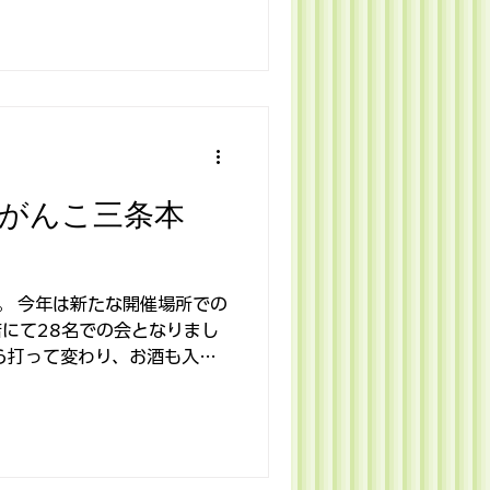
（がんこ三条本
す。 今年は新たな開催場所での
にて28名での会となりまし
ら打って変わり、お酒も入
楽しい会となりました。 年
いています。 雪影響で参加
参加を断念された方もいらっし
。 2026年もみなさん、健
ましょう。