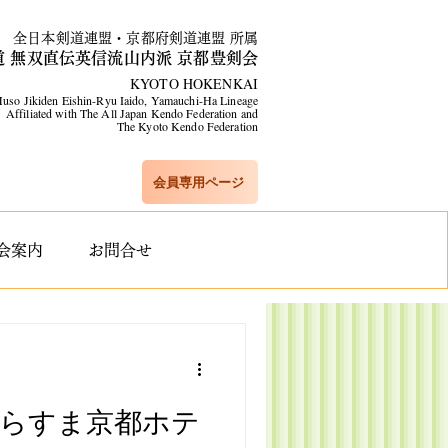
全日本剣道連盟・京都府剣道連盟 所属
道 無双直伝英信流山内派 京都豊剣会
KYOTO HOKENKAI
uso Jikiden Eishin-Ryu Iaido, Yamauchi-Ha Lineage​
Affiliated with The All Japan Kendo Federation and
The Kyoto Kendo Federation
会員専用ページ
会案内
お問合せ
からすま京都ホテ