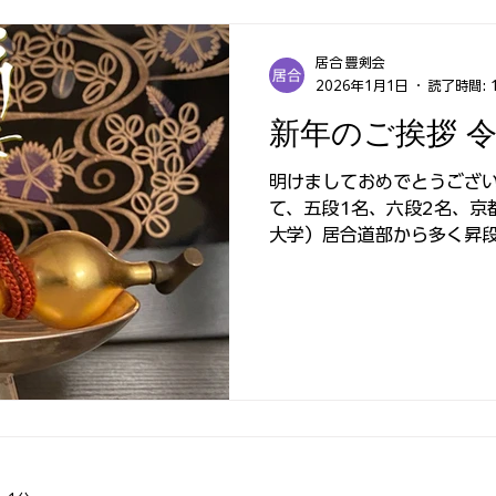
居合 豊剣会
2026年1月1日
読了時間: 
新年のご挨拶 
明けましておめでとうござい
て、五段1名、六段2名、京
大学）居合道部から多く昇
となりました。 また、令和
芸術大学 居合道部が独立
始めました。 国内外からの
を含み日々の稽古に励み、
た。 今も山内派の居合は脈
につとめており、継続は力な
しくお願い