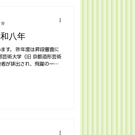
1分
令和八年
ます。 昨年度は昇段審査に
都芸術大学（旧 京都造形芸術
段者が排出され、飛躍の一年
四年度に創設しました、京都
した組織として新たな歩みを
注目も集まり、外国人留学生
その活動は大きな広がりまし
々と当会に継承され日々研鑽
りといいます。 本年もよろ
いたします。 令和八年 元旦