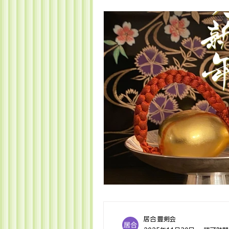
居合 豊剣会