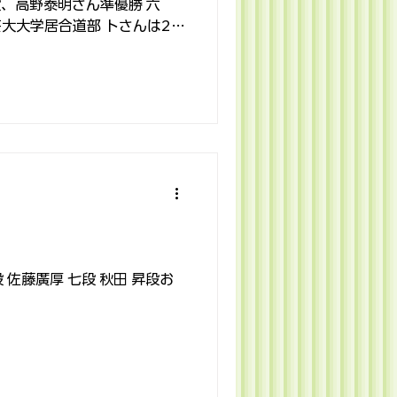
段、高野泰明さん準優勝 六
芸大大学居合道部 トさんは2回
大学の武石悠愛選手が準優
 ご入賞者の方、おめでとうご
 佐藤廣厚 七段 秋田 昇段お