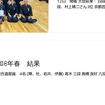
12日 開催 大会結果： 四
段、村上精二さん3位 京都
戦敗退 （負けた相手が京都
勝） 大会お疲れ様でした。
ざいます。
和8年春 結果
道部員 4名 (陳、杜、岩井、伊藤) 高木 三段 高橋 良好 六段