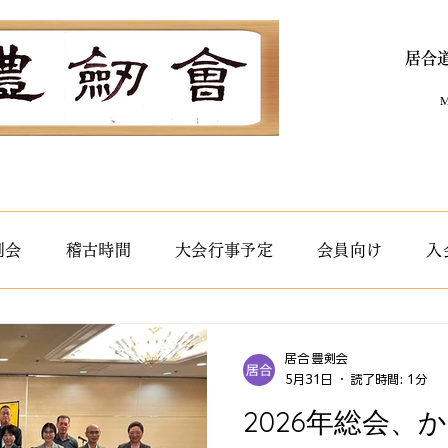
居合
M
剣会
稽古時間
大会行事予定
会員向け
入
居合 豊剣会
5月31日
読了時間: 1分
2026年総会、