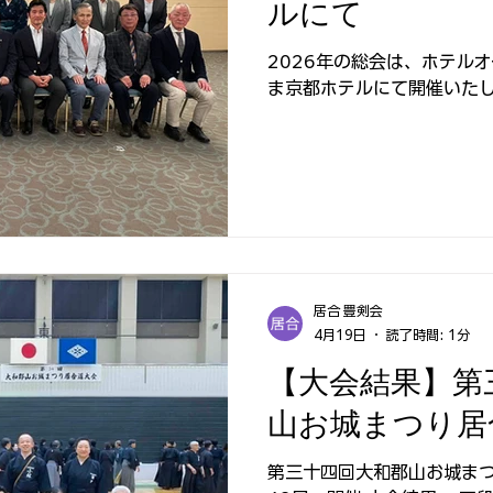
ルにて
2026年の総会は、ホテル
ま京都ホテルにて開催いた
居合 豊剣会
4月19日
読了時間: 1分
【大会結果】第
山お城まつり居
第三十四回大和郡山お城まつ