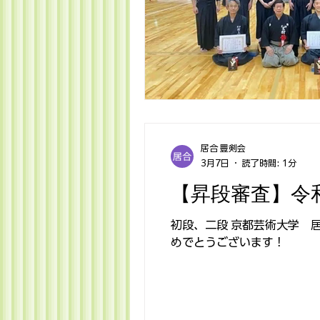
居合 豊剣会
3月7日
読了時間: 1分
【昇段審査】令
初段、二段 京都芸術大学 居合
めでとうございます！