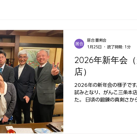
居合 豊剣会
1月25日
読了時間: 1分
2026年新年会
店）
2026年の新年会の様子で
試みとなり、がんこ三条本店
た。 日頃の鍛錬の真剣さか
り、とても和やかな雰囲気の
明けから、京都は雪の多い続
できない方や、季節風邪で
ゃいました。ご自愛ください
やかで修練を共にしていき