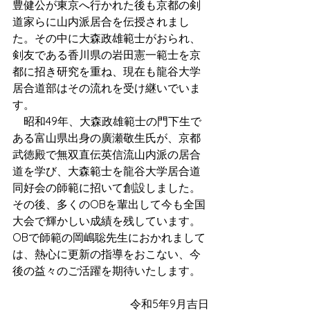
豊健公が東京へ行かれた後も京都の剣
道家らに山内派居合を伝授されまし
た。その中に大森政雄範士がおられ、
剣友である香川県の岩田憲一範士を京
都に招き研究を重ね、現在も龍谷大学
居合道部はその流れを受け継いでいま
す。
　昭和49年、大森政雄範士の門下生で
ある富山県出身の廣瀬敬生氏が、京都
武徳殿で無双直伝英信流山内派の居合
道を学び、大森範士を龍谷大学居合道
同好会の師範に招いて創設しました。
その後、多くのOBを輩出して今も全国
大会で輝かしい成績を残しています。
OBで師範の岡嶋聡先生におかれまして
は、熱心に更新の指導をおこない、今
後の益々のご活躍を期待いたします。
令和5年9月吉日