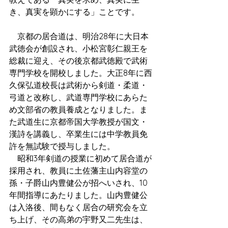
き、真実を顕かにする」ことです。
　京都の居合道は、明治28年に大日本
武徳会が創設され、小松宮彰仁親王を
総裁に迎え、その後京都武徳殿で武術
専門学校を開校しました。大正8年に西
久保弘道校長は武術から剣道・柔道・
弓道と改称し、武道専門学校にあらた
め文部省の教員養成となりました。ま
た武道生に京都帝国大学教授が国文・
漢詩を講義し、卒業生には中学教員免
許を無試験で授与しました。
　昭和3年剣道の授業に初めて居合道が
採用され、教員に土佐藩主山内容堂の
孫・子爵山内豊健公が招へいされ、10
年間指導にあたりました。山内豊健公
は入洛後、間もなく居合の研究会を立
ち上げ、その高弟の宇野又二先生は、