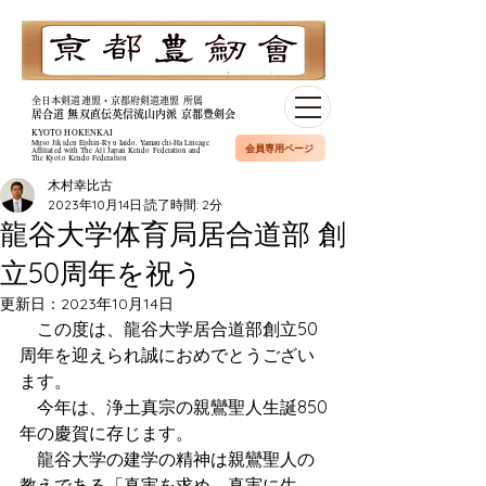
全日本剣道連盟・京都府剣道連盟 所属
居合道 無双直伝英信流山内派 京都豊剣会
KYOTO HOKENKAI
Muso Jikiden Eishin-Ryu Iaido, Yamauchi-Ha Lineage​
会員専用ページ
Affiliated with The All Japan Kendo Federation and
The Kyoto Kendo Federation
木村幸比古
2023年10月14日
読了時間: 2分
龍谷大学体育局居合道部 創
立50周年を祝う
更新日：
2023年10月14日
　この度は、龍谷大学居合道部創立50
周年を迎えられ誠におめでとうござい
ます。
　今年は、浄土真宗の親鸞聖人生誕850
年の慶賀に存じます。
　龍谷大学の建学の精神は親鸞聖人の
教えである「真実を求め、真実に生