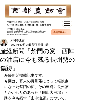
全日本剣道連盟・京都府剣道連盟 所属
居合道 無双直伝英信流山内派 京都豊剣会
KYOTO HOKENKAI
Muso Jikiden Eishin-Ryu Iaido, Yamauchi-Ha Lineage​
会員専用ページ
Affiliated with The All Japan Kendo Federation and
The Kyoto Kendo Federation
木村幸比古
2024年10月28日
読了時間: 1分
産経新聞「禁門の変 西陣
の油店に今も残る長州勢の
傷跡」
産経新聞掲載記事です。
今回は、幕末の長州藩にとって転換点
になった禁門の変、その当時に長州藩
とかかわりのあった「
園山大弓場
」・
跡を今も残す
「山中油店」
について
。